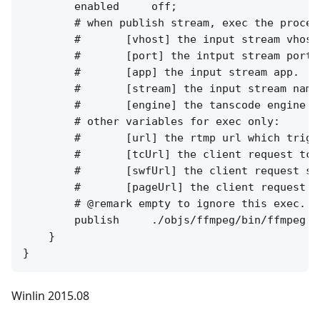
        enabled     off;

        # when publish stream, exec the proces
        #       [vhost] the input stream vhost.
        #       [port] the intput stream port.

        #       [app] the input stream app.

        #       [stream] the input stream name.
        #       [engine] the tanscode engine na
        # other variables for exec only:

        #       [url] the rtmp url which trigg
        #       [tcUrl] the client request tcUr
        #       [swfUrl] the client request swf
        #       [pageUrl] the client request pa
        # @remark empty to ignore this exec.

        publish     ./objs/ffmpeg/bin/ffmpeg -
    }

Winlin 2015.08