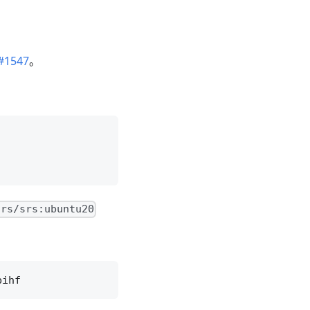
#1547
。
srs/srs:ubuntu20