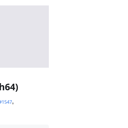
h64)
#1547
。