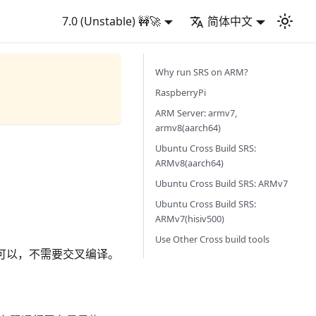
7.0 (Unstable) 🚧🚀
简体中文
Why run SRS on ARM?
RaspberryPi
ARM Server: armv7,
armv8(aarch64)
Ubuntu Cross Build SRS:
ARMv8(aarch64)
Ubuntu Cross Build SRS: ARMv7
Ubuntu Cross Build SRS:
ARMv7(hisiv500)
Use Other Cross build tools
可以，不需要交叉编译。