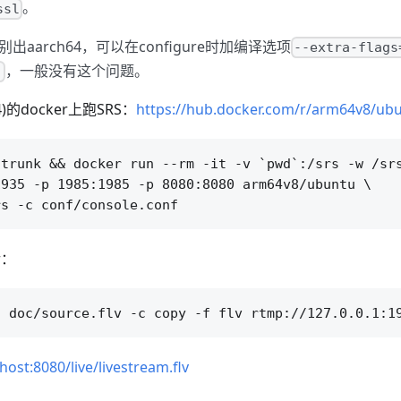
。
ssl
aarch64，可以在configure时加编译选项
--extra-flags
，一般没有这个问题。
'
4)的docker上跑SRS：
https://hub.docker.com/r/arm64v8/ub
trunk && docker run --rm -it -v `pwd`:/srs -w /srs
935 -p 1985:1985 -p 8080:8080 arm64v8/ubuntu \

r：
lhost:8080/live/livestream.flv