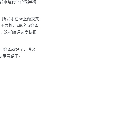
台跟运行平台是异构
所以才在pc上做交叉
于异构，x86的u编译
备，这样编译速度快很
器上编译就好了，没必
要走弯路了。