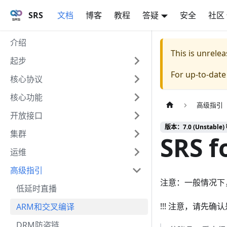
SRS
文档
博客
教程
答疑
安全
社区
介绍
This is unrel
起步
For up-to-dat
核心协议
核心功能
高级指引
开放接口
版本：7.0 (Unstable) 
集群
SRS f
运维
高级指引
注意：一般情况下
低延时直播
!!! 注意，请先确
ARM和交叉编译
DRM防盗链