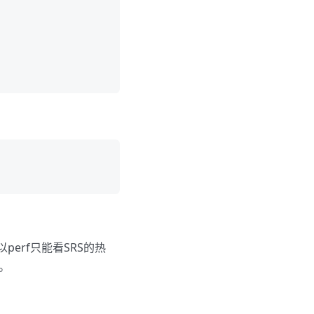
erf只能看SRS的热
。