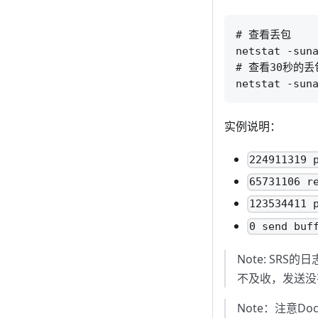
# 查看丢包

netstat -suna
# 查看30秒的丢
实例说明：
224911319 
65731106 r
123534411 
0 send buf
Note: SR
不及收，发送没
Note：注意D