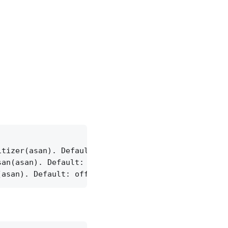
tizer(asan). Default: on

an(asan). Default: off
