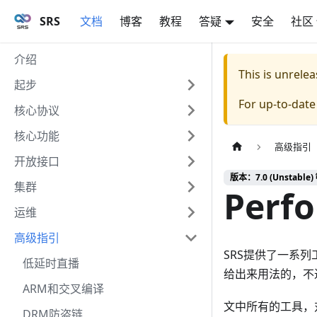
SRS
文档
博客
教程
答疑
安全
社区
介绍
This is unrel
起步
For up-to-dat
核心协议
核心功能
高级指引
开放接口
版本：7.0 (Unstable) 
集群
Perf
运维
高级指引
SRS提供了一系
低延时直播
给出来用法的，不
ARM和交叉编译
文中所有的工具，对
DRM防盗链