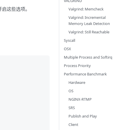
VALGRIND
要开启这些选项。
Valgrind: Memcheck
Valgrind: Incremental
Memory Leak Detection
Valgrind: Still Reachable
Syscall
OSX
Multiple Process and Softirq
Process Priority
Performance Banchmark
Hardware
OS
NGINX-RTMP
SRS
Publish and Play
Client