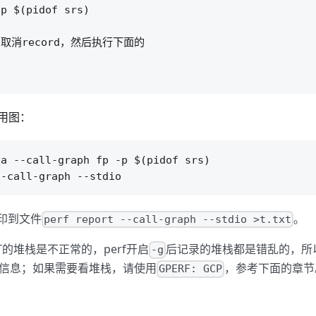
p $(pidof srs)

C取消record，然后执行下面的

用图：
a --call-graph fp -p $(pidof srs)

打印到文件
。
perf report --call-graph --stdio >t.txt
于ST的堆栈是不正常的，perf开启
后记录的堆栈都是错乱的，所以p
-g
信息；如果需要看堆栈，请使用
，参考下面的章节
GPERF: GCP