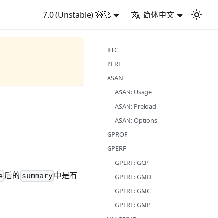
7.0 (Unstable) 🚧🚀
简体中文
RTC
PERF
ASAN
ASAN: Usage
ASAN: Preload
ASAN: Options
GPROF
GPERF
GPERF: GCP
后的
中是有
e
summary
GPERF: GMD
GPERF: GMC
GPERF: GMP