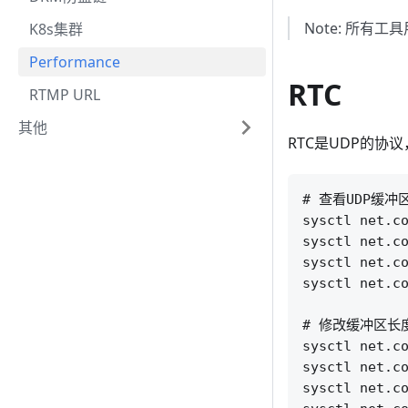
Note: 所
K8s集群
Performance
RTC
RTMP URL
其他
RTC是UDP的协
# 查看UDP缓冲
sysctl net.co
sysctl net.co
sysctl net.co
sysctl net.co
# 修改缓冲区长度为
sysctl net.co
sysctl net.co
sysctl net.co